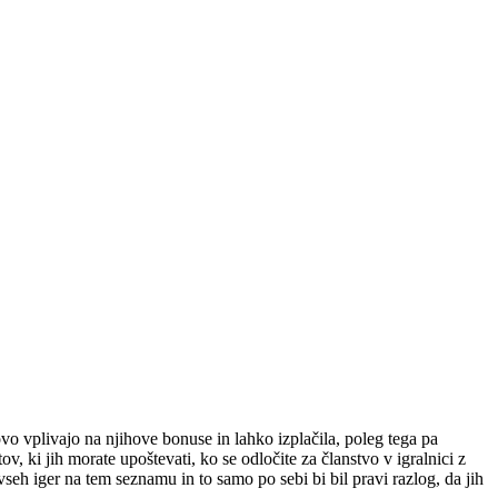
tovo vplivajo na njihove bonuse in lahko izplačila, poleg tega pa
ov, ki jih morate upoštevati, ko se odločite za članstvo v igralnici z
eh iger na tem seznamu in to samo po sebi bi bil pravi razlog, da jih