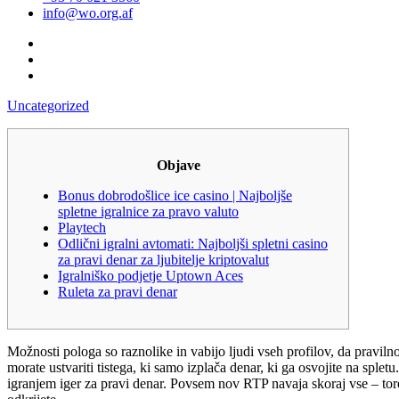
info@wo.org.af
Uncategorized
Objave
Bonus dobrodošlice ice casino | Najboljše
spletne igralnice za pravo valuto
Playtech
Odlični igralni avtomati: Najboljši spletni casino
za pravi denar za ljubitelje kriptovalut
Igralniško podjetje Uptown Aces
Ruleta za pravi denar
Možnosti pologa so raznolike in vabijo ljudi vseh profilov, da pravilno 
morate ustvariti tistega, ki samo izplača denar, ki ga osvojite na splet
igranjem iger za pravi denar.
Povsem nov RTP navaja skoraj vse – torej