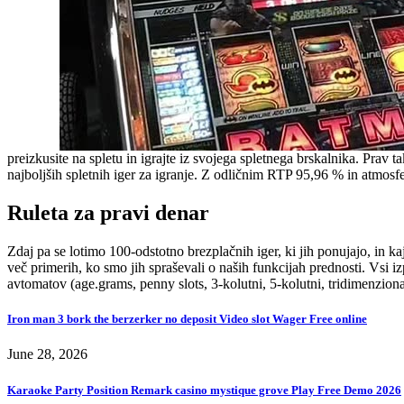
preizkusite na spletu in igrajte iz svojega spletnega brskalnika. Prav
najboljših spletnih iger za igranje. Z odličnim RTP 95,96 % in atmosfer
Ruleta za pravi denar
Zdaj pa se lotimo 100-odstotno brezplačnih iger, ki jih ponujajo, in 
več primerih, ko smo jih spraševali o naših funkcijah prednosti. Vsi izpl
avtomatov (age.grams, penny slots, 3-kolutni, 5-kolutni, tridimenzion
Iron man 3 bork the berzerker no deposit Video slot Wager Free online
June 28, 2026
Karaoke Party Position Remark casino mystique grove Play Free Demo 2026