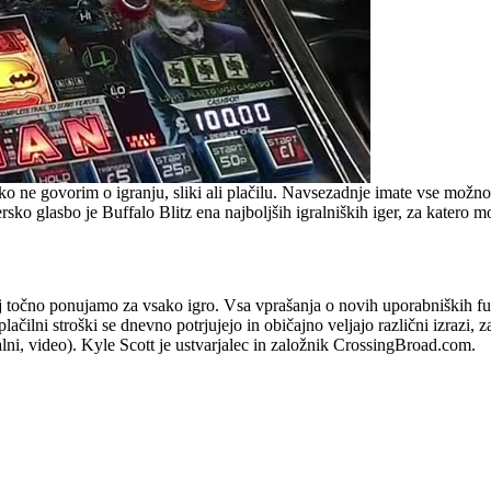
 tako ne govorim o igranju, sliki ali plačilu. Navsezadnje imate vse mož
sko glasbo je Buffalo Blitz ena najboljših igralniških iger, za katero mo
kaj točno ponujamo za vsako igro. Vsa vprašanja o novih uporabniških fu
ačilni stroški se dnevno potrjujejo in običajno veljajo različni izrazi, z
alni, video). Kyle Scott je ustvarjalec in založnik CrossingBroad.com.