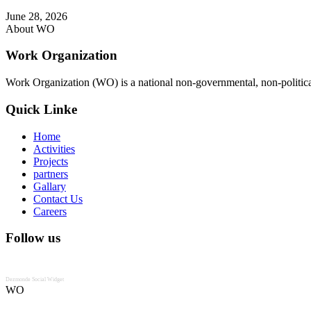
June 28, 2026
About WO
Work Organization
Work Organization (WO) is a national non-governmental, non-political 
Quick Linke
Home
Activities
Projects
partners
Gallary
Contact Us
Careers
Follow us
Dezmonde Social Widget
WO