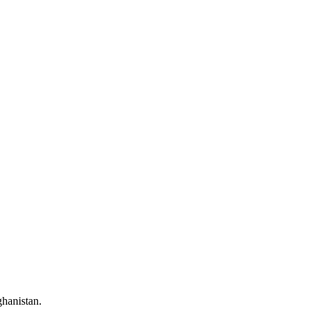
hanistan.