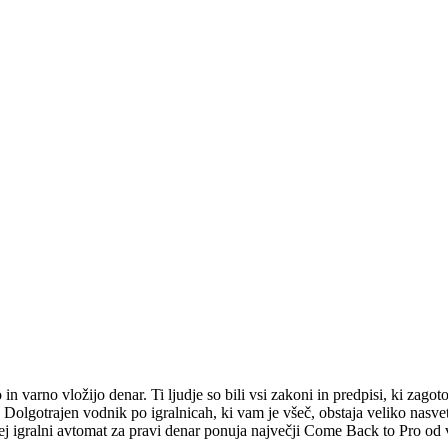
in varno vložijo denar. Ti ljudje so bili vsi zakoni in predpisi, ki zago
u. Dolgotrajen vodnik po igralnicah, ki vam je všeč, obstaja veliko nasvet
 igralni avtomat za pravi denar ponuja največji Come Back to Pro od vs