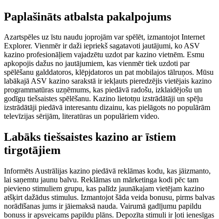
Paplašināts atbalsta pakalpojums
Azartspēles uz īstu naudu joprojām var spēlēt, izmantojot Internet
Explorer. Vienmēr ir daži iepriekš sagatavoti jautājumi, ko ASV
kazino profesionāļiem vajadzētu uzdot par kazino vietnēm. Esmu
apkopojis dažus no jautājumiem, kas vienmēr tiek uzdoti par
spēlēšanu galddatoros, klēpjdatoros un pat mobilajos tālruņos. Mūsu
labākajā ASV kazino sarakstā ir iekļauts pieredzējis vietējais kazino
programmatūras uzņēmums, kas piedāvā radošu, izklaidējošu un
godīgu tiešsaistes spēlēšanu. Kazino lietotņu izstrādātāji un spēļu
izstrādātāji piedāvā interesantu dizainu, kas pielāgots no populārām
televīzijas sērijām, literatūras un populāriem video.
Labāks tiešsaistes kazino ar īstiem
tirgotājiem
Informēts Austrālijas kazino piedāvā reklāmas kodu, kas jāizmanto,
lai saņemtu jaunu balvu. Reklāmas un mārketinga kodi pēc tam
pievieno stimuliem grupu, kas palīdz jaunākajam vietējam kazino
atšķirt dažādus stimulus. Izmantojot šāda veida bonusu, pirms balvas
norādīšanas jums ir jāiemaksā nauda. Vairumā gadījumu papildu
bonuss ir apsveicams papildu plāns. Depozīta stimuli ir ļoti ienesīgas