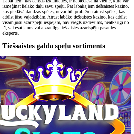
Tāpat tiem, kas cenšas izklaidēties, ir nepieciešama vietne, kurā var
izmēģināt lielāko daļu savu spēļu. Pat labākajiem tiešsaistes kazino,
kas piedāvā daudzas spēles, nevar būt problēmu atrast spēles, kas
atbilst jūsu vajadzībām. Atrast labāko tiešsaistes kazino, kas atbilst
visām jūsu azartspēļu iespējām, nav viegls uzdevums, neatkarīgi no
tā, vai esat jauns vai aizrautīgs tiešsaistes azartspēļu pasaules
eksperts.
Tiešsaistes galda spēļu sortiments