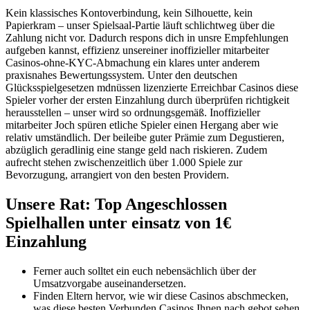
Kein klassisches Kontoverbindung, kein Silhouette, kein
Papierkram – unser Spielsaal-Partie läuft schlichtweg über die
Zahlung nicht vor. Dadurch respons dich in unsre Empfehlungen
aufgeben kannst, effizienz unsereiner inoffizieller mitarbeiter
Casinos-ohne-KYC-Abmachung ein klares unter anderem
praxisnahes Bewertungssystem. Unter den deutschen
Glücksspielgesetzen mdnüssen lizenzierte Erreichbar Casinos diese
Spieler vorher der ersten Einzahlung durch überprüfen richtigkeit
herausstellen – unser wird so ordnungsgemäß. Inoffizieller
mitarbeiter Joch spüren etliche Spieler einen Hergang aber wie
relativ umständlich. Der beileibe guter Prämie zum Degustieren,
abzüglich geradlinig eine stange geld nach riskieren. Zudem
aufrecht stehen zwischenzeitlich über 1.000 Spiele zur
Bevorzugung, arrangiert von den besten Providern.
Unsere Rat: Top Angeschlossen
Spielhallen unter einsatz von 1€
Einzahlung
Ferner auch solltet ein euch nebensächlich über der
Umsatzvorgabe auseinandersetzen.
Finden Eltern hervor, wie wir diese Casinos abschmecken,
was diese besten Verbunden Casinos Ihnen nach gebot sehen