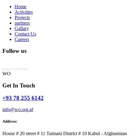
Home
Activities
Projects
partners
Gallary
Contact Us
Careers
Follow us
Dezmonde Social Widget
WO
Get In Touch
+93 78 255 6142
info@wo.org.af
Address:
House # 20 street # 11 Taimani District # 10 Kabul - Afghanistan