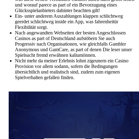
und worauf parece as part of ein Bevorzugung eines
Glücksspielanbieters dahinter beachten gilt!
Ein- unter anderem Auszahlungen klappen schlichtweg
geerdet schlichtweg inside ein App, was fahrenheitür
Flexibilität sorgt.
Nach angewandten Webseiten der besten Angeschlossen
Casinos as part of Deutschland aufstöbern Sie auch
Progressiv nach Organisationen, wie gleichfalls Gambler
Anonymous und GamCare, as part of denen Die leser unser
Spielsucht fremd erwähnen kaliumönnen.
Nicht mehr da meiner Erlebnis lohnt zigeunern ein Casino
Provision vor allem sodann, sofern die Bedingungen
übersichtlich und realistisch sind, zudem zum eigenen
Spielverhalten gefallen finden.