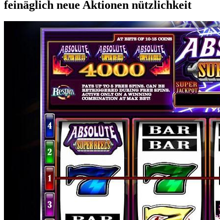
feinäglich neue Aktionen nützlichkeit