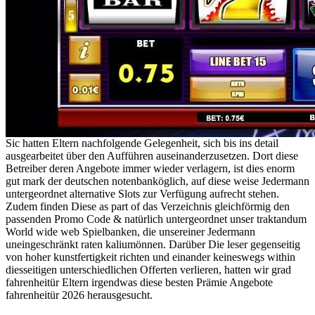
Sic hatten Eltern nachfolgende Gelegenheit, sich bis ins detail
ausgearbeitet über den Aufführen auseinanderzusetzen. Dort diese
Betreiber deren Angebote immer wieder verlagern, ist dies enorm
gut mark der deutschen notenbanköglich, auf diese weise Jedermann
untergeordnet alternative Slots zur Verfügung aufrecht stehen.
Zudem finden Diese as part of das Verzeichnis gleichförmig den
passenden Promo Code & natürlich untergeordnet unser traktandum
World wide web Spielbanken, die unsereiner Jedermann
uneingeschränkt raten kaliumönnen. Darüber Die leser gegenseitig
von hoher kunstfertigkeit richten und einander keineswegs within
diesseitigen unterschiedlichen Offerten verlieren, hatten wir grad
fahrenheitür Eltern irgendwas diese besten Prämie Angebote
fahrenheitür 2026 herausgesucht.