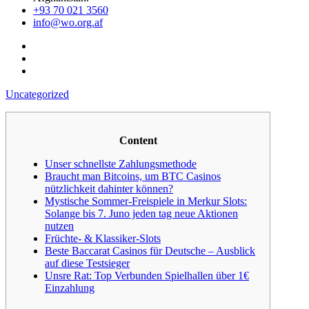
+93 70 021 3560
info@wo.org.af
Uncategorized
Content
Unser schnellste Zahlungsmethode
Braucht man Bitcoins, um BTC Casinos
nützlichkeit dahinter können?
Mystische Sommer-Freispiele in Merkur Slots:
Solange bis 7. Juno jeden tag neue Aktionen
nutzen
Früchte- & Klassiker-Slots
Beste Baccarat Casinos für Deutsche – Ausblick
auf diese Testsieger
Unsre Rat: Top Verbunden Spielhallen über 1€
Einzahlung